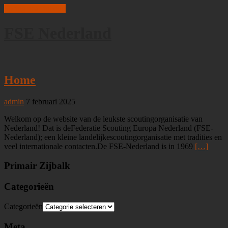
Spring naar inhoud
FSE Nederland
Home
admin
7 februari 2025
Welkom op de website van de leukste scoutingorganisatie van
Nederland! Dat is deFederatie Scouting Europa Nederland (FSE-
Nederland); een kleine landelijkescoutingorganisatie met tradities en
veel internationale contacten.De FSE-Nederland is in 1969
[…]
Primair Zijbalk
Categorieën
Categorieën
Meta